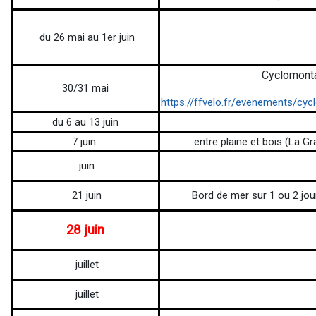
du 26 mai au 1er juin
Cyclomont
30/31 mai
https://ffvelo.fr/evenements/cy
du 6 au 13 juin
7 juin
entre plaine et bois (La G
juin
21 juin
Bord de mer sur 1 ou 2 jo
28 juin
juillet
juillet