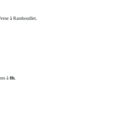
erne à Rambouillet.
tons à
8h
.