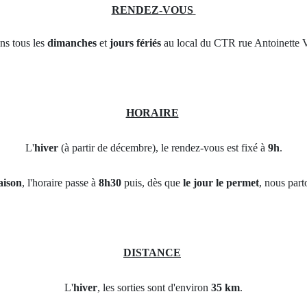
RENDEZ-VOUS
ns tous les
dimanches
et
jours fériés
au local du CTR rue Antoinette V
HORAIRE
L'
hiver
(à partir de décembre), le rendez-vous est fixé à
9h
.
aison
, l'horaire passe à
8h30
puis, dès que
le jour le permet
, nous par
DISTANCE
L'
hiver
, les sorties sont d'environ
35 km
.