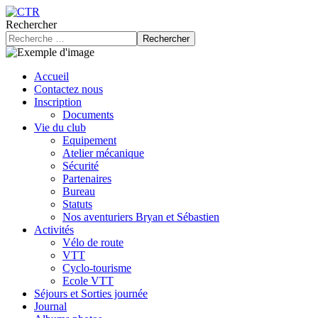
précédente
précédent
suivante
suivant
Rechercher
Rechercher
Accueil
Contactez nous
Inscription
Documents
Vie du club
Equipement
Atelier mécanique
Sécurité
Partenaires
Bureau
Statuts
Nos aventuriers Bryan et Sébastien
Activités
Vélo de route
VTT
Cyclo-tourisme
Ecole VTT
Séjours et Sorties journée
Journal